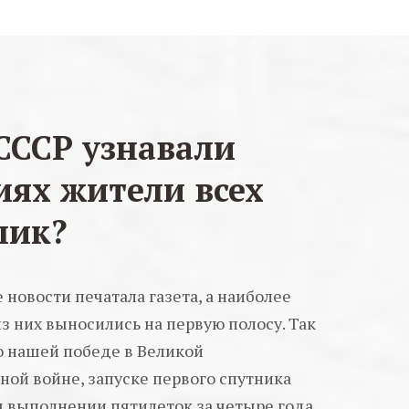
СССР узнавали
иях жители всех
лик?
 новости печатала газета, а наиболее
з них выносились на первую полосу. Так
о нашей победе в Великой
ной войне, запуске первого спутника
 выполнении пятилеток за четыре года.