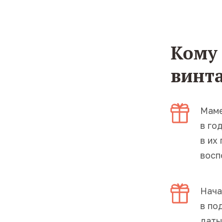
Кому
винт
Маме
в го
в их
восп
Нача
в по
даты