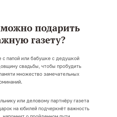
 можно подарить
ажную газету?
 с папой или бабушке с дедушкой
довщину свадьбы, чтобы пробудить
 памяти множество замечательных
оминаний.
льнику или деловому партнёру газета
дарок на юбилей подчеркнёт важность
, напомнит о пройденном пути