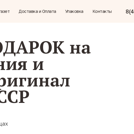
8(4
газет
Доставка и Оплата
Упаковка
Контакты
ОДАРОК на
ния и
ригинал
СССР
цах