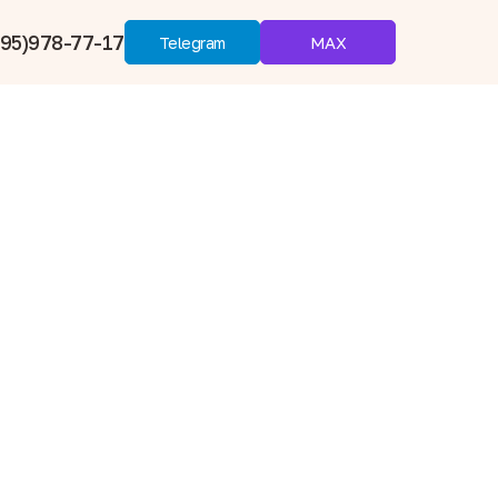
95)978-77-17
MAX
Telegram