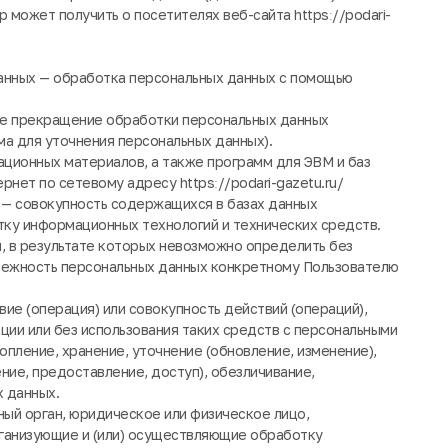
может получить о посетителях веб-сайта httpsː//podari-
данных — обработка персональных данных с помощью
ое прекращение обработки персональных данных
ма для уточнения персональных данных).
ационных материалов, а также программ для ЭВМ и баз
рнет по сетевому адресу httpsː//podari-gazetu.ru/
 — совокупность содержащихся в базах данных
тку информационных технологий и технических средств.
я, в результате которых невозможно определить без
лежность персональных данных конкретному Пользователю
ие (операция) или совокупность действий (операций),
ии или без использования таких средств с персональными
опление, хранение, уточнение (обновление, изменение),
ние, предоставление, доступ), обезличивание,
 данных.
ный орган, юридическое или физическое лицо,
рганизующие и (или) осуществляющие обработку