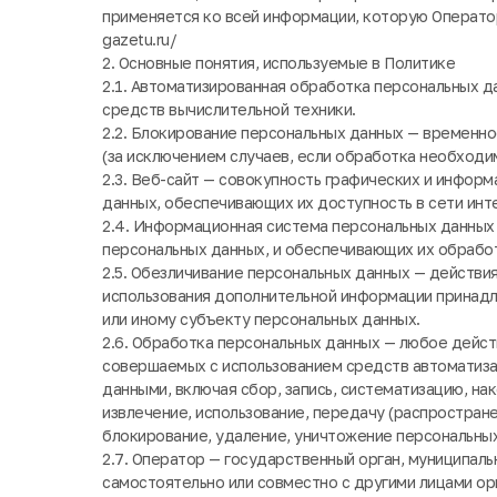
применяется ко всей информации, которую Оператор 
gazetu.ru/
2. Основные понятия, используемые в Политике
2.1. Автоматизированная обработка персональных 
средств вычислительной техники.
2.2. Блокирование персональных данных — временн
(за исключением случаев, если обработка необходи
2.3. Веб-сайт — совокупность графических и информ
данных, обеспечивающих их доступность в сети инте
2.4. Информационная система персональных данных
персональных данных, и обеспечивающих их обрабо
2.5. Обезличивание персональных данных — действи
использования дополнительной информации принад
или иному субъекту персональных данных.
2.6. Обработка персональных данных — любое действ
совершаемых с использованием средств автоматизац
данными, включая сбор, запись, систематизацию, нак
извлечение, использование, передачу (распростране
блокирование, удаление, уничтожение персональных
2.7. Оператор — государственный орган, муниципаль
самостоятельно или совместно с другими лицами о