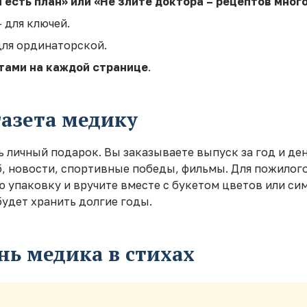
 есть план» или «Не злите доктора – рецептов мног
 для ключей.
для ординаторской.
тами на каждой странице
.
газета медику
ь личный подарок. Вы заказываете выпуск за год и де
б, новости, спортивные победы, фильмы. Для пожилого
ую упаковку и вручите вместе с букетом цветов или 
будет хранить долгие годы.
нь медика в стихах