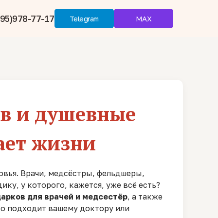
95)978-77-17
MAX
Telegram
ов и душевные
сает жизни
овья. Врачи, медсёстры, фельдшеры,
ку, у которого, кажется, уже всё есть?
арков для врачей и медсестёр
, а также
что подходит вашему доктору или