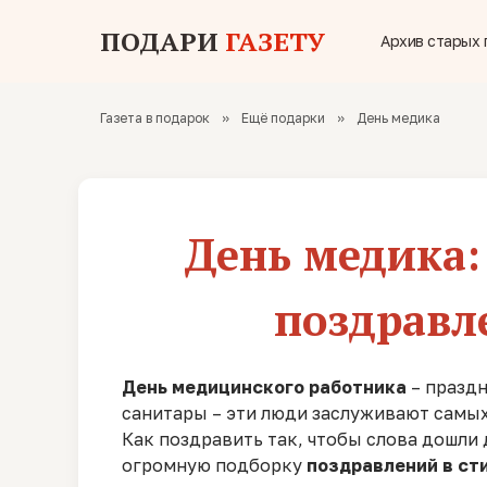
ПОДАРИ
ГАЗЕТУ
Архив старых 
Газета в подарок
»
Ещё подарки
»
День медика
День медика:
поздравле
День медицинского работника
– праздн
санитары – эти люди заслуживают самых 
Как поздравить так, чтобы слова дошли 
огромную подборку
поздравлений в сти