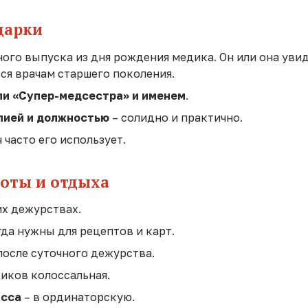
дарки
ого выпуска из дня рождения медика. Он или она увид
ся врачам старшего поколения.
ли «Супер-медсестра» и именем
.
лией и должностью
– солидно и практично.
 часто его использует.
боты и отдыха
их дежурствах.
гда нужны для рецептов и карт.
после суточного дежурства.
диков колоссальная.
асса
– в ординаторскую.