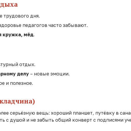
тдыха
е трудового дня.
 здоровье педагогов часто забывают.
я кружка, мёд
.
ьтурный отдых.
арному делу
– новые эмоции.
ое и полезное.
складчина)
ее серьёзную вещь: хороший планшет, путёвку в сан
ть с душой и не забыть общий конверт с подписями уч