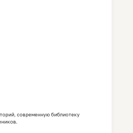
аторий, современную библиотеку
еников.