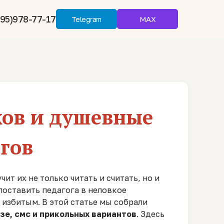
95)978-77-17
MAX
Telegram
ков и душевные
гов
ит их не только читать и считать, но и
поставить педагога в неловкое
 избитым. В этой статье мы собрали
озе, смс и прикольных вариантов
. Здесь