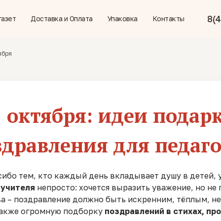
8(4
газет
Доставка и Оплата
Упаковка
Контакты
ября
5 октября: идеи подар
здравления для педаго
ибо тем, кто каждый день вкладывает душу в детей, уч
 учителя
непросто: хочется выразить уважение, но не 
а – поздравление должно быть искренним, тёплым, не
 также огромную подборку
поздравлений в стихах, пр