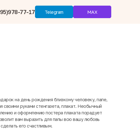
95)978-77-17
MAX
Telegram
одарок на день рождения близкому человеку, папе,
 своими руками стенгазета, плакат. Необычный
влению и оформлению постера плаката порадует
озволит вам выразить для папы всю вашу любовь
 сделать его счастливым.