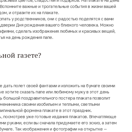
расивых цветов, сладостей и подарков. На плакате на день
 Вспомните важные и трогательные события в жизни вашей
ом, и отразите их на плакате.
пать у родственников, они с радостью поделятся с вами
ддверии Дня рождения вашего близкого человека. Можно
афиями, сделать изображения любимых и красивых вещей,
ья на день рождения папе.
ьной газете?
 дать полет своей фантазии и изложить на бумаге своими
е хотите сказать папе или любимому мужу в этот день
ь большой поздравительного постера плаката позволит
именинника своими изобильем и теплыми, светлыми
ригинальной формена плакате в этот праздник.
, посмотрев уже готовые издания плакатов. Впечатляюще
ми руками, если вы сначала придумаете его эскиз, а затем
бумаге. Так изображения и фотографии на открытке —