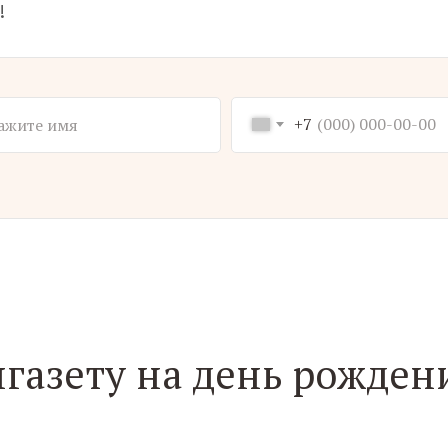
!
+7
нгазету на день рожден