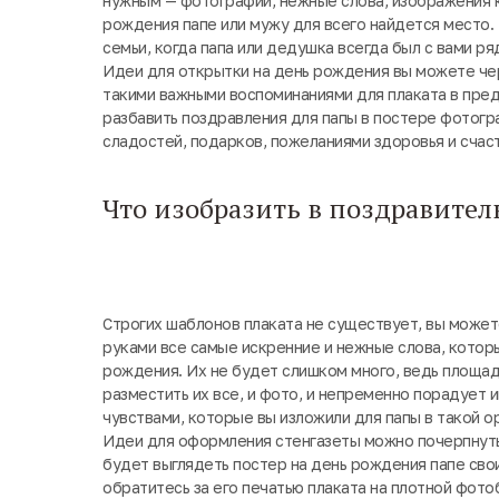
нужным — фотографии, нежные слова, изображения к
рождения папе или мужу для всего найдется место.
семьи, когда папа или дедушка всегда был с вами ряд
Идеи для открытки на день рождения вы можете чер
такими важными воспоминаниями для плаката в пре
разбавить поздравления для папы в постере фотогр
сладостей, подарков, пожеланиями здоровья и счаст
Что изобразить в поздравител
Строгих шаблонов плаката не существует, вы можете
руками все самые искренние и нежные слова, которы
рождения. Их не будет слишком много, ведь площад
разместить их все, и фото, и непременно порадует 
чувствами, которые вы изложили для папы в такой о
Идеи для оформления стенгазеты можно почерпнуть
будет выглядеть постер на день рождения папе свои
обратитесь за его печатью плаката на плотной фото