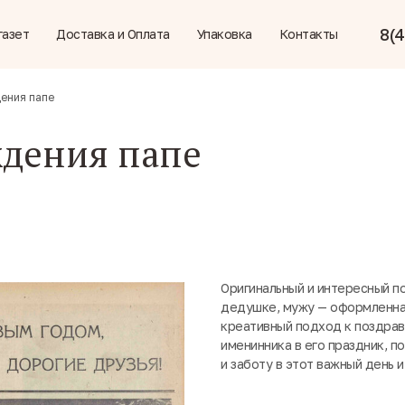
8(4
газет
Доставка и Оплата
Упаковка
Контакты
дения папе
ждения папе
Оригинальный и интересный п
дедушке, мужу — оформленная
креативный подход к поздра
именинника в его праздник, п
и заботу в этот важный день и