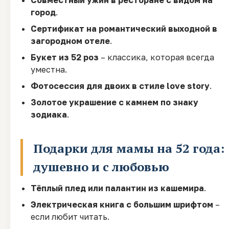
Совместный ужин в ресторане с видом на
город
.
Сертификат на романтический выходной в
загородном отеле
.
Букет из 52 роз
– классика, которая всегда
уместна.
Фотосессия для двоих в стиле love story
.
Золотое украшение с камнем по знаку
зодиака
.
Подарки для мамы на 52 года:
душевно и с любовью
Тёплый плед или палантин из кашемира
.
Электрическая книга с большим шрифтом
–
если любит читать.