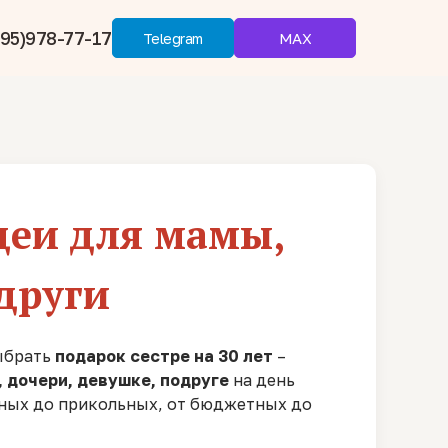
95)978-77-17
MAX
Telegram
идеи для мамы,
други
Выбрать
подарок сестре на 30 лет
–
, дочери, девушке, подруге
на день
ных до прикольных, от бюджетных до