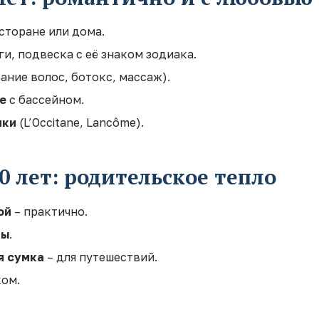
сторане или дома.
ги, подвеска с её знаком зодиака.
ние волос, ботокс, массаж).
е
с бассейном.
ики
(L’Occitane, Lancôme).
0 лет: родительское тепло
ой
– практично.
пы
.
я сумка
– для путешествий.
ом.