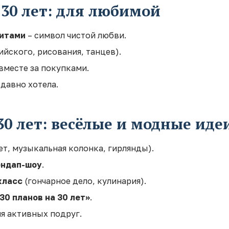
 30 лет: для любимой
нитами
– символ чистой любви.
ийского, рисования, танцев).
вместе за покупками.
давно хотела.
30 лет: весёлые и модные иде
т, музыкальная колонка, гирлянды).
ендап-шоу
.
класс
(гончарное дело, кулинария).
0 планов на 30 лет»
.
ля активных подруг.