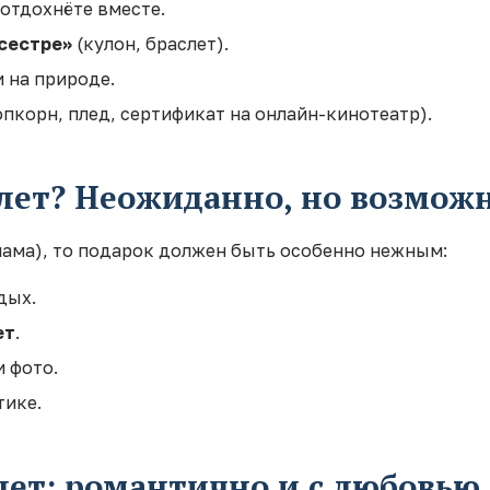
 отдохнёте вместе.
сестре»
(кулон, браслет).
 на природе.
пкорн, плед, сертификат на онлайн-кинотеатр).
 лет? Неожиданно, но возмож
 мама), то подарок должен быть особенно нежным:
дых.
ет
.
 фото.
тике.
лет: романтично и с любовью