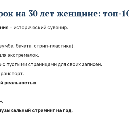
ок на 30 лет женщине: топ-1
ения
– исторический сувенир.
зумба, бачата, стрип-пластика).
для экстремалок.
»
с пустыми страницами для своих записей.
транспорт.
ой реальностью
.
»
.
музыкальный стриминг на год.