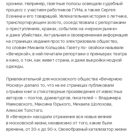
хроники. Например, газетные полосы освещали судебный
процесс с участием работников ГУМа, а также Сергея
Есенина и его товарищей. Увлекательная история о летчике,
транспортирующем золото, соседствовала с репортажами
о преступлениях, кражах, событиях на «черном рынке»
и даже убийствах. Актуальная и своевременная информация
на страницах издания просто электризовала общество,
по словам Михаила Кольцова. Газету по- свойски называли
«Вечеркой», в ней печатали репортажи о премьерах театра
и кино, о том, как живет страна, и даже выкройки модной
одежды.
Привлекательной для московского общества «Вечернюю
Москву» делало то, что на ее страницах публиковали
отрывки книг и стихотворные произведения от известных
авторов — поэтов, драматургов, писателей — Владимира
Маяковского, Максима Горького, Михаила Шолохова,
Алексея Толстого.
В «Вечерке» находили отражение все новые веяния
в московской жизни, независимо от того, какие были
времена, от 20-х до 90-х. Своеобразный катализатор жизни