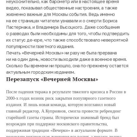
неукоснительно, как барометр или в настоящее время
видео, показывал общественные настроения, а также
жизненно важные для Москвы события. Ведь именно
на ее страницах читатели узнавали и о смерти Бориса
Пастернака, и Владимира Высоцкого. Даже сообщения
о разводах были необходимы для того, чтобы подтвердить
их статус де-юре, что также способствовало невероятной
популярности газетного издания.
Печать «Вечерней Москвы» ни разу не была прервана
ни на один день, новости выходили даже в военное время.
Сколько бы времени ни прошло, она по-прежнему остается
актуальным городским изданием.
Перезапуск «Вечерней Москвы»
После падения тиража в результате тяжелого кризиса в России в
2000-х годах возник риск закрытия популярного газетного
издания. И лишь новая команда, которую возглавил новый
главный редактор, А.Куприянов, смогла провести ребрендинг
старейшей газеты страны. Исторически значимый бренд был
возрожден при поддержке московского правительства,
поддерживая традиции «Вечерки» в актуальном формате. В
результате читательская аудитория все растет, а тиражи лидера