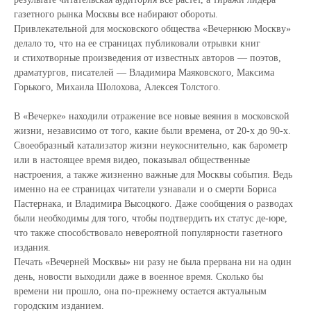
газетного рынка Москвы все набирают обороты.
Привлекательной для московского общества «Вечернюю Москву»
делало то, что на ее страницах публиковали отрывки книг
и стихотворные произведения от известных авторов — поэтов,
драматургов, писателей — Владимира Маяковского, Максима
Горького, Михаила Шолохова, Алексея Толстого.
В «Вечерке» находили отражение все новые веяния в московской
жизни, независимо от того, какие были времена, от 20-х до 90-х.
Своеобразный катализатор жизни неукоснительно, как барометр
или в настоящее время видео, показывал общественные
настроения, а также жизненно важные для Москвы события. Ведь
именно на ее страницах читатели узнавали и о смерти Бориса
Пастернака, и Владимира Высоцкого. Даже сообщения о разводах
были необходимы для того, чтобы подтвердить их статус де-юре,
что также способствовало невероятной популярности газетного
издания.
Печать «Вечерней Москвы» ни разу не была прервана ни на один
день, новости выходили даже в военное время. Сколько бы
времени ни прошло, она по-прежнему остается актуальным
городским изданием.