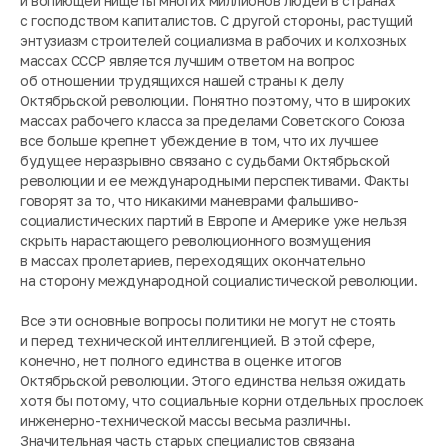
и вопиющей нищеты многих миллионов людей в странах
с господством капиталистов. С другой стороны, растущий
энтузиазм строителей социализма в рабочих и колхозных
массах СССР является лучшим ответом на вопрос
об отношении трудящихся нашей страны к делу
Октябрьской революции. Понятно поэтому, что в широких
массах рабочего класса за пределами Советского Союза
все больше крепнет убеждение в том, что их лучшее
будущее неразрывно связано с судьбами Октябрьской
революции и ее международными перспективами. Факты
говорят за то, что никакими маневрами фальшиво-
социалистических партий в Европе и Америке уже нельзя
скрыть нарастающего революционного возмущения
в массах пролетариев, переходящих окончательно
на сторону международной социалистической революции.
Все эти основные вопросы политики не могут не стоять
и перед технической интеллигенцией. В этой сфере,
конечно, нет полного единства в оценке итогов
Октябрьской революции. Этого единства нельзя ожидать
хотя бы потому, что социальные корни отдельных прослоек
инженерно-технической массы весьма различны.
Значительная часть старых специалистов связана