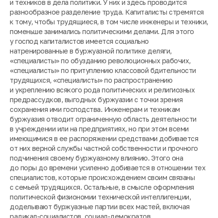
и техников в дела политики. У них и здесь проводится
разнообразное разделение труда. Капиталисты стремятся
к тому, чтобы трудящиеся, в том числе инженеры и техники,
поменьше занимались политическими делами. Для этого
у господ капиталистов имеется социально
натренированные в буржуазной политике деляги,
«специалисты» по обузданию революционных рабочих,
«специалисты» по притуплению классовой бдительности
трудящихся, «специалисты» по распространению
и укреплению всякого рода политических и религиозных
предрассудков, выгодных буржуазии с точки зрения
сохранения ими господства. Инженерам и техникам
буржуазия отводит ограниченную область деятельности
в учреждении или на предприятиях, но при этом всеми
имеющимися в ее распоряжении средствами добивается
от них верной службы частной собственности и прочного
подчинения своему буржуазному влиянию. Этого она
до поры до времени усиленно добивается в отношении тех
специалистов, которые происхождением своим связаны
с семьей трудящихся. Остальные, в смысле оформления
политической физиономии технической интеллигенции,
доделывают буржуазные партии всех мастей, включая
радикал-социалистов, социал-демократов,