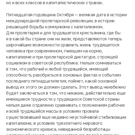
но и всех классов в капиталистических странах.
Пятнадцатая годовщина Октября — великая дата в истории
международной пролетарской революции, в истории
решающей борьбы коммунизма с капитализмом.
Для пролетария и для трудящегося крестьянина, где бы
и в какой бы стране они ни жили, представляются теперь
широчайшие возможности сравнить жизнь трудящегося
человека при современном, гниющем на корню,
капитализме и при пролетарской диктатуре, строящей
социализм в советской республике. Нельзя сомневаться
в том, что рабочий и любой трудящийся, имеющий
способность разобраться в основных фактах и событиях
последнего пятнадцатилетия, поймет, какой основной
вывод их этого он должен сделать. Этот вывод неизбежно
будет заключаться в том, что никакие, действительно еще
имеющиеся трудности у трудящихся Советской страны
нельзя даже отдаленно сравнивать с положением рабочих
и всей трудящейся массы в условиях провала
существовавшей еще недавно неустойчивой стабилизации
капитализма, в условиях трехлетнего мирового
экономического кризиса, невиданной безработицы