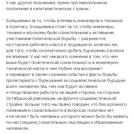
У нас другое положение, прямо противоположное
положению в капиталистических странах.
Большевики за то, чтобы втягивать инженеров и техников
в политику. Большевики стоят за то, чтобы инженеры,
техники и агрономы были сознательными и активными
участниками политической борьбы — разумеется,
на стороне рабочего класса и трудящихся, конечно же,
для того, чтобы окончательно добить буржуазию и всякое
ее влияние. У нас нет никакого сомнения в том, что чем
выше будет политическая сознательность в инженерно-
технической массе и чем глубже она воспримет
и переварит в своем сознании события и факты борьбы
пролетариата с буржуазией за социалистическое будущее
всего человечества, тем она будет активнее
и плодотворнее работать на нашей стороне, на стороне
Октябрьской революции, на фронте социалистической
стройки. Больше того: мы прямо говорим, что без должного
понимания и сознательности в вопросах политики нет
и не может быть человека, которого можно было бы назвать
по-настоящему сознательным, мыслящим и образованным
человеком.