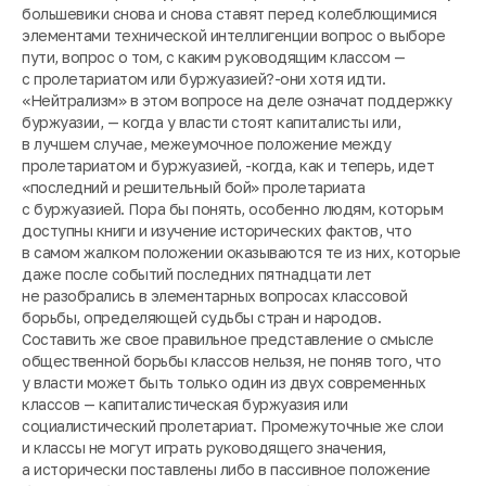
большевики снова и снова ставят перед колеблющимися
элементами технической интеллигенции вопрос о выборе
пути, вопрос о том, с каким руководящим классом —
с пролетариатом или буржуазией?-они хотя идти.
«Нейтрализм» в этом вопросе на деле означат поддержку
буржуазии, — когда у власти стоят капиталисты или,
в лучшем случае, межеумочное положение между
пролетариатом и буржуазией, -когда, как и теперь, идет
«последний и решительный бой» пролетариата
с буржуазией. Пора бы понять, особенно людям, которым
доступны книги и изучение исторических фактов, что
в самом жалком положении оказываются те из них, которые
даже после событий последних пятнадцати лет
не разобрались в элементарных вопросах классовой
борьбы, определяющей судьбы стран и народов.
Составить же свое правильное представление о смысле
общественной борьбы классов нельзя, не поняв того, что
у власти может быть только один из двух современных
классов — капиталистическая буржуазия или
социалистический пролетариат. Промежуточные же слои
и классы не могут играть руководящего значения,
а исторически поставлены либо в пассивное положение