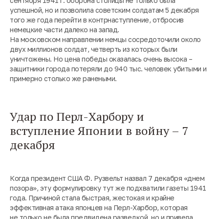
сентября 1941 г. оборона столицы не только была
успешной, но и позволила советским солдатам 5 декабря
того же года перейти в контрнаступление, отбросив
немецкие части далеко на запад.
На московском направлении немцы сосредоточили около
двух миллионов солдат, четверть из которых были
уничтожены. Но цена победы оказалась очень высока –
защитники города потеряли до 940 тыс. человек убитыми и
примерно столько же ранеными.
Удар по Перл-Харбору и
вступление Японии в войну – 7
декабря
Когда президент США Ф. Рузвельт назвал 7 декабря «днем
позора», эту формулировку тут же подхватили газеты 1941
года. Причиной стала быстрая, жестокая и крайне
эффективная атака японцев на Перл-Харбор, которая
не только не была предвидена разведкой, но и привела