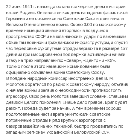
22 июня 1941 г. навсегда останется черным днем в истории
нашей Родины. Он известен как день нападения фашистской
Германии и ее союзников на Советский Союз и день начала
Великой Отечественной войны. Около 3:00 по московскому
времени немецкая авиация вторглась в воздушное
пространство СССР и начала наносить удары по важнейшим
объектам военной и гражданской инфраструктуры, а спустя
час передовые сухопутные отряды вермахта в размере 157
дивизий при массированной поддержке артиллерии начали
атаку на трех направлениях: «Север», «Центр» и «Юг».
Только после этого немецким командованием была
официально объявлена война Советскому Союзу.
В полдень народный комиссар иностранных дел В. М.
Молотов обратился по радио к советскому народу, объявив
о начале войны и заявив о необходимости противостоять
агрессору. Свою речь Молотов завершил словами, ставшими
девизом целого поколения: «
Наше дело правое. Враг будет
разбит. Победа будет за нами!
». А тем временем хорошо
подготовленные части врага уничтожили советские
пограничные отряды и ряд крупных аэропортов с
базировавшейся на них техникой, быстро продвигались по
западным регионам Украинской и Белорусской ССР,