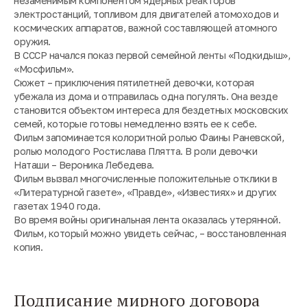
незаменимым компонентом ядерных реакторов
электростанций, топливом для двигателей атомоходов и
космических аппаратов, важной составляющей атомного
оружия.
В СССР начался показ первой семейной ленты «Подкидыш»,
«Мосфильм».
Сюжет – приключения пятилетней девочки, которая
убежала из дома и отправилась одна погулять. Она везде
становится объектом интереса для бездетных московских
семей, которые готовы немедленно взять ее к себе.
Фильм запоминается колоритной ролью Фаины Раневской,
ролью молодого Ростислава Плятта. В роли девочки
Наташи – Вероника Лебедева.
Фильм вызвал многочисленные положительные отклики в
«Литературной газете», «Правде», «Известиях» и других
газетах 1940 года.
Во время войны оригинальная лента оказалась утерянной.
Фильм, который можно увидеть сейчас, – восстановленная
копия.
Подписание мирного договора