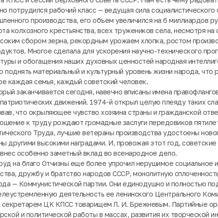
но потрудился рабочий класс — ведущая сила социалистического
ленного производства, его объем увеличился на 6 миллиардов ру
а колхозного крестьянства, всех тружеников села, несмотря на
ысоким сбором зерна, рекордным урожаем хлопка, ростом произво
уктов. Многое сделала для ускорения научно-технического прог
туры и обогащения наших духовных ценностей народная интеллиг
 поднять материальный и культурный уровень жизни народа, что
е каждая семья, каждый советский человек.
орый заканчивается сегодня, навечно вписаны имена правофланго
патриотических движений. 1974-й открыл целую плеяду таких сла
вав, что окрыляющее чувство хозяина страны и гражданской отве
ошение к труду рождают громадные заслуги передовиков пятилет
тического Труда, лучшие ветераны производства удостоены ново
ны другими высокими наградами. И, провожая этот год, советские
 внес особенно заметный вклад во всенародное дело.
руд на благо Отчизны еще более упрочил нерушимое социальное 
ства, дружбу и братство народов СССР, монолитную сплоченност
арда — Коммунистической партии. Они единодушно и полностью п
елеустремленную деятельность ее ленинского Центрального Ком
ым секретарем ЦК КПСС товарищем Л. И. Брежневым. Партийные ор
рской и политической работы в массах, развития их творческой и