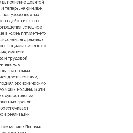
а выполнение девятой
 И теперь, на финише,
олной уверенностью
то он действительно
 определил успешное
е в жизнь пятилетнего
 широчайшего размаха
ого социалистического
ния, смелого
ва и трудовой
миллионов,
новался новыми
ся достижениями,
поднял экономическую
ую мощь Родины. В эти
м осуществлении
овленных сроков
 обеспечивает
ной реализации
 этом месяце Пленуме
ся, есть чем