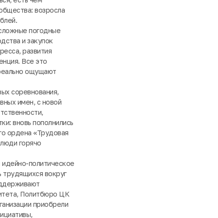
 общества: возросла
блей.
 сложные погодные
дства и закупок
ресса, развития
енция. Все это
 реально ощущают
вых соревнования,
вных имен, с новой
тственности,
ки: вновь пополнились
го ордена «Трудовая
 люди горячо
и идейно-политическое
ь трудящихся вокруг
оддерживают
итета, Политбюро ЦК
ганизации приобрели
нициативы,