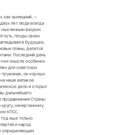
и, как нынешний, —
двух лет люди всегда
 мысленным взором
 путь, плоды своих
заглядывая в будущее,
новые планы, делятся
чтами. Последний день
 этом смысле особенно
лен для советских
д-труженик, он хорошо
 на наше великое
ическое дело и открыл
вы дальнейшего
о продвижения Страны
 кругу, начертанному
дом КПСС.
 год еще только
 партия и народ
го определяющим