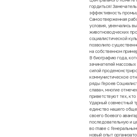
гордиться! Замечатель
эффективность промыш
Самоотверженная работ
условия, увенчались в
животноводческих прод
социалистической куль
позволило существенно
на собственном пример
В биографию года, кот
зачинателей массовых 
силой продемонстриро
коммунистическое отн
ряды Героев Социалис
слава», многие отмече
приветствуют тех, кто
Ударный совместный т
единство нашего обще
своего боевого аванг
последовательную и ц
во главе с Генеральн
новый опыт организато