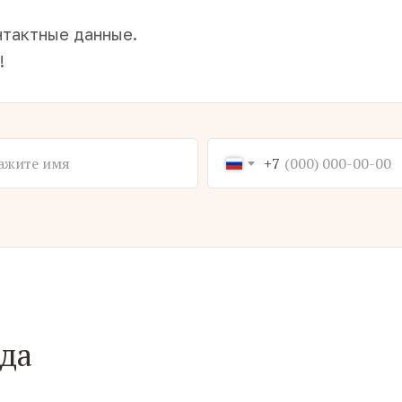
нтактные данные.
!
+7
ода