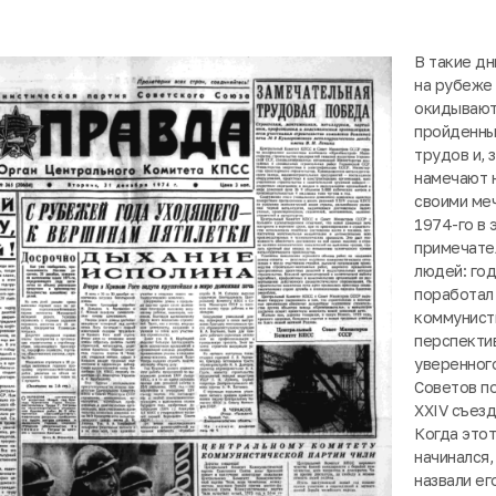
В такие дн
на рубеже 
окидывают
пройденный
трудов и, 
намечают 
своими ме
1974-го в
примечате
людей: го
поработал
коммунист
перспекти
уверенног
Советов по
XXIV съез
Когда этот
начинался,
назвали е