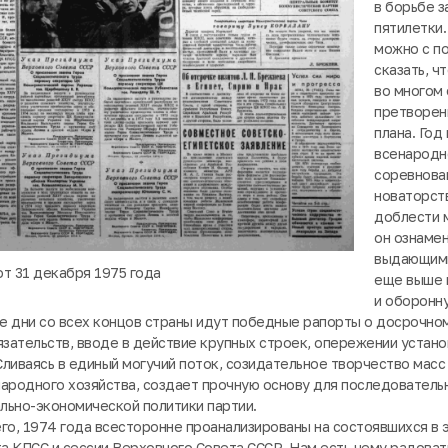
в борьбе з
пятилетки.
можно с п
сказать, ч
во многом
претворени
плана. Год
всенародн
соревнова
новаторст
доблести 
он ознаме
выдающими
от 31 декабря 1975 года
еще выше 
и оборонн
е дни со всех концов страны идут победные рапорты о досрочно
язательств, вводе в действие крупных строек, опережении устан
ливаясь в единый могучий поток, созидательное творчество масс
ародного хозяйства, создает прочную основу для последователь
льно-экономической политики партии.
го, 1974 года всесторонне проанализированы на состоявшихся в
 КПСС и сессии Верховного Совета СССР. Нам есть чему радовать