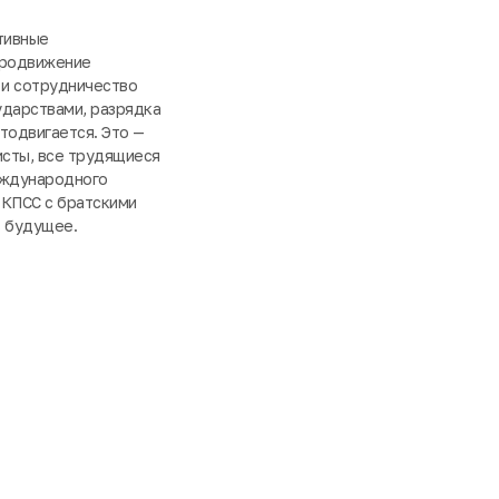
тивные
продвижение
 и сотрудничество
ударствами, разрядка
тодвигается. Это —
исты, все трудящиеся
еждународного
 КПСС с братскими
в будущее.