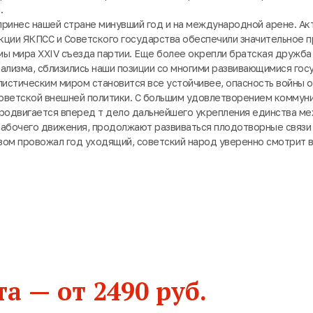
.
принес нашей стране минувший год и на международной арене. Ак
кции ЯКПСС и Советского государства обеспечили значительное 
ы мира XXIV съезда партии. Еще более окрепли братская дружба
ализма, сблизились наши позиции со многими развивающимися гос
листическим миром становится все устойчивее, опасность войны о
оветской внешней политики. С большим удовлетворением коммун
продвигается вперед т дело дальнейшего укрепления единства м
рабочего движения, продолжают развиваться плодотворные связи
вом провожал год уходящий, советский народ уверенно смотрит 
а — от 2490 руб.