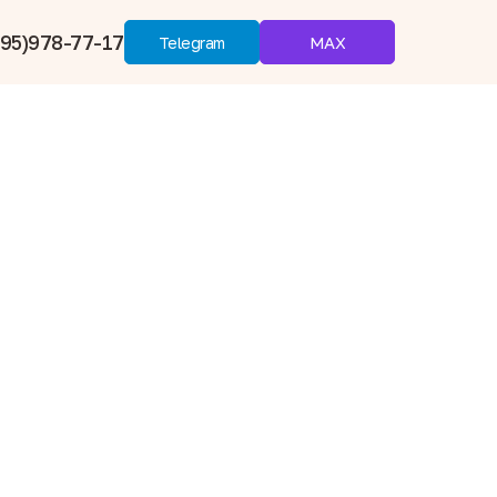
95)978-77-17
MAX
Telegram