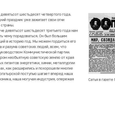
 девятьсот шестьдесят четвертого года.
ий праздник уже зажигает свои огни
 страны.
че девятьсот шестьдесят третьего года нам
сть чему порадоваться. Он был большим
щий в историю год. Мы можем гордиться его
а и разума советских людей, всем, что
руководством Коммунистической партии.
ром необъятную советскую землю от края
ых гигантов энергетики, химии, металлургии
ах, как расширились и похорошели многие
Богатырской поступью шагает вперед наша
омика, наша могучая индустрия, опережая
Сатья в газете