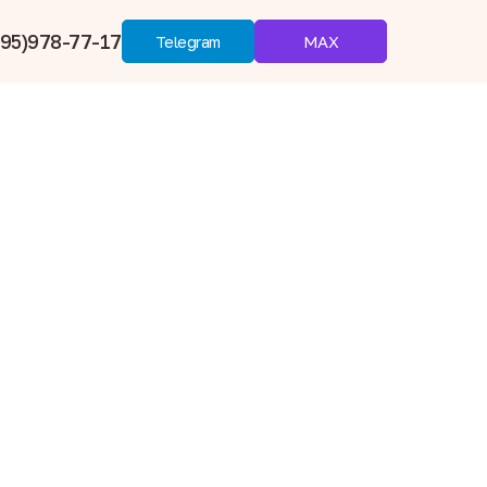
95)978-77-17
MAX
Telegram