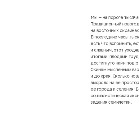
Мы — на пороге тысяча
Традиционный новогодн
на восточных окраинах
В последние часы тыся
есть что вспомнить, е
и славным, этот уходя
итогами, плодами труд
достигнуто нами под 
Окинем мысленным взо
и до края. Сколько нов
высроло на ее простор
ее города и селения! 
социалистическая экон
задания семилетки.