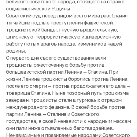
великого советского народа, стоящего на страже
социалистической Родины.
Советский суд перед лицом всего мира разоблачил
тягчайшие подлые преступления фашистской
троцкистской банды, гнусную вредительскую,
шпионскую, террористическую и диверсионную
работу лютых врагов народа, изменников нашей
родины.
С первого дня своего существования вели
троцкисты ожесточенную борьбу против,
большевистской партии Ленина — Сталина. При
жизни Ленина троцкисты боролись против Ленина,
после его смерти — против продолжателя его дела —
товарища Сталина. Ныне позорный путь троцкизма
завершен, троцкисты стали штурмовых отрядом
международного фашизма. В своей борьбе против
партии Ленина — Сталина и Советского
государства, в своей ненависти к народным массам
они пали ниже отъявленных белогвардейцев.
Ненавидимые и презираемые народами Советского