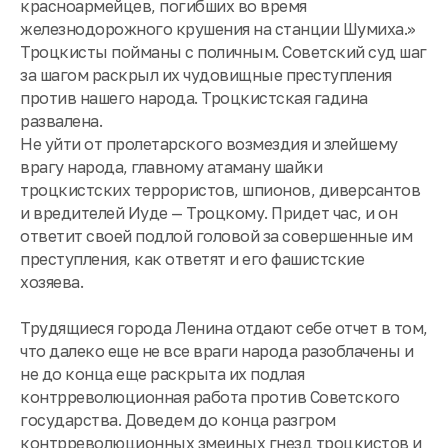
красноармейцев, погибших во время
железнодорожного крушения на станции Шумиха.»
Троцкисты пойманы с поличным. Советский суд шаг
за шагом раскрыл их чудовищные преступления
против нашего народа. Троцкистская гадина
развалена.
Не уйти от пролетарского возмездия и злейшему
врагу народа, главному атаману шайки
троцкистских террористов, шпионов, диверсантов
и вредителей Иуде — Троцкому. Придет час, и он
ответит своей подлой головой за совершенные им
преступления, как ответят и его фашистские
хозяева.
Трудящиеся города Ленина отдают себе отчет в том,
что далеко еще не все враги народа разоблачены и
не до конца еще раскрыта их подлая
контрреволюционная работа против Советского
государства. Доведем до конца разгром
контрреволюционных змеиных гнезд троцкистов и