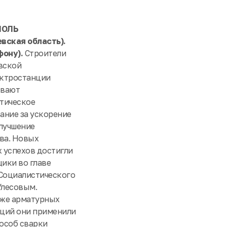
ПОЛЬ
вская область).
фону).
Строители
вской
ктростанции
ывают
тическое
ание за ускорение
улучшение
тва. Новых
 успехов достигли
ики во главе
 Социалистического
Улесовым.
же арматурных
ций они применили
особ сварки