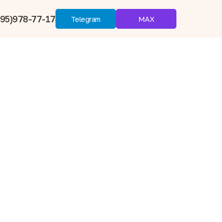
95)978-77-17
MAX
Telegram