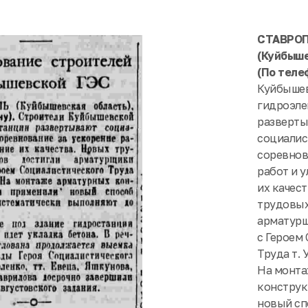
СТАВРО
(Куйбыше
(По теле
Куйбыше
гидроэле
разверт
социалис
соревнов
работ и 
их качес
трудовых
арматурщ
с Героем
Труда т. 
На монта
конструк
новый сп