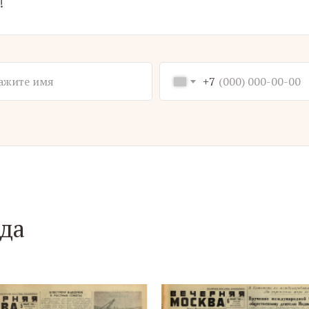
!
+7
ода