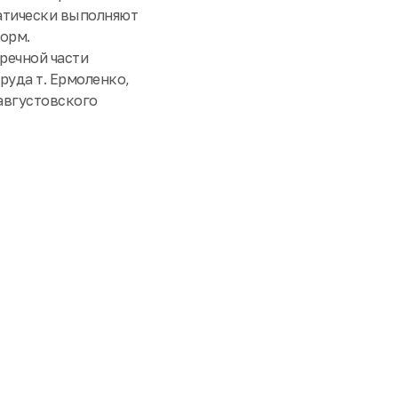
атически выполняют
норм.
речной части
руда т. Ермоленко,
 августовского